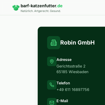
Zum Hauptinhalt springen
barf-katzenfutter
.de
Natürlich. Artgerecht. Gesund.
Robin GmbH
Adresse
Gerichtsstraße 2
65185 Wiesbaden
Telefon
+49 611 16897756
E-Mail